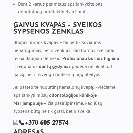
Bent 2 kartus per metus apsilankykite pas
odontologą profilaktinei apžiūrai.
GAIVUS KVAPAS – SVEIKOS
ŠYPSENOS ŽENKLAS
Blogas burnos kvapas – tai ne tik socialinis
nepatogumas, bet ir ženklas, kad burnos sveikatai
reikia daugiau dėmesio.
Profesionali burnos higiena
ir reguliarus
dantų gydymas
padeda ne tik atkurti
gaivą, bet ir išvengti rimtesnių ligų ateityje.
Jei pastebite nuolatinį nemalonų kvapą, kviečiame
apsilankyti mūsų
odontologijos klinikoje
Marijampolėje
– čia pasirūpinsime, kad jūsų
šypsena būtų ne tik graži, bet ir sveika!
+𝟑𝟕𝟎 𝟔𝟎𝟓 𝟐𝟕𝟓𝟕𝟒
ADRESAS