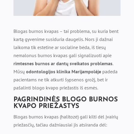
Blogas burnos kvapas – tai problema, su kuria bent
kartą gyvenime susiduria daugelis. Nors ji dažnai
laikoma tik estetine ar socialine bėda, iš tiesų
nemalonus burnos kvapas gali signalizuoti apie
rimtesnes burnos ar dantų sveikatos problemas
.
Mūsų
odontologijos klinika Marijampolėje
padeda
pacientams ne tik atkurti šypsenos grožį, bet ir
pašalinti blogo kvapo priežastis iš esmės.
PAGRINDINĖS BLOGO BURNOS
KVAPO PRIEŽASTYS
Blogas burnos kvapas (halitozė) gali kilti dėl įvairių
priežasčių, tačiau dažniausiai jis atsiranda dėl: