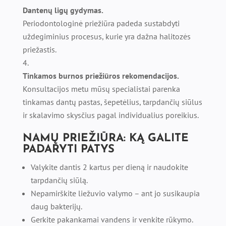
Dantenų ligų gydymas.
Periodontologinė priežiūra padeda sustabdyti
uždegiminius procesus, kurie yra dažna halitozės
priežastis.
Tinkamos burnos priežiūros rekomendacijos.
Konsultacijos metu mūsų specialistai parenka
tinkamas dantų pastas, šepetėlius, tarpdančių siūlus
ir skalavimo skysčius pagal individualius poreikius.
NAMŲ PRIEŽIŪRA: KĄ GALITE
PADARYTI PATYS
Valykite dantis 2 kartus per dieną ir naudokite
tarpdančių siūlą.
Nepamirškite liežuvio valymo – ant jo susikaupia
daug bakterijų.
Gerkite pakankamai vandens ir venkite rūkymo.