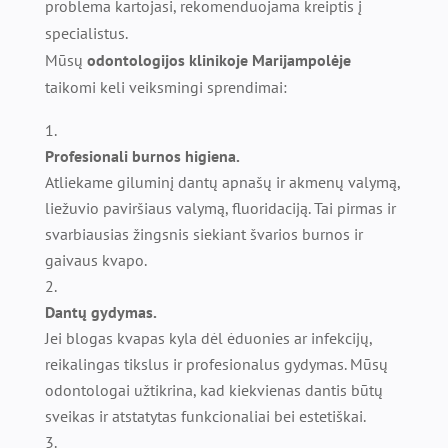
problema kartojasi, rekomenduojama kreiptis į
specialistus.
Mūsų
odontologijos klinikoje Marijampolėje
taikomi keli veiksmingi sprendimai:
Profesionali burnos higiena.
Atliekame giluminį dantų apnašų ir akmenų valymą,
liežuvio paviršiaus valymą, fluoridaciją. Tai pirmas ir
svarbiausias žingsnis siekiant švarios burnos ir
gaivaus kvapo.
Dantų gydymas.
Jei blogas kvapas kyla dėl ėduonies ar infekcijų,
reikalingas tikslus ir profesionalus gydymas. Mūsų
odontologai užtikrina, kad kiekvienas dantis būtų
sveikas ir atstatytas funkcionaliai bei estetiškai.