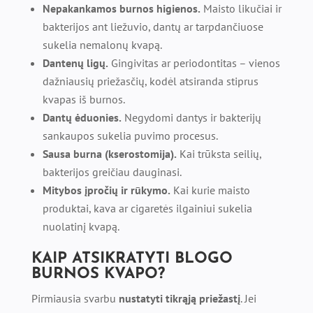
Nepakankamos burnos higienos.
Maisto likučiai ir
bakterijos ant liežuvio, dantų ar tarpdančiuose
sukelia nemalonų kvapą.
Dantenų ligų.
Gingivitas ar periodontitas – vienos
dažniausių priežasčių, kodėl atsiranda stiprus
kvapas iš burnos.
Dantų ėduonies.
Negydomi dantys ir bakterijų
sankaupos sukelia puvimo procesus.
Sausa burna (kserostomija).
Kai trūksta seilių,
bakterijos greičiau dauginasi.
Mitybos įpročių ir rūkymo.
Kai kurie maisto
produktai, kava ar cigaretės ilgainiui sukelia
nuolatinį kvapą.
KAIP ATSIKRATYTI BLOGO
BURNOS KVAPO?
Pirmiausia svarbu
nustatyti tikrąją priežastį
. Jei