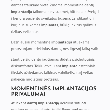
danties traukimo vieta. Žinoma, momentinė dantų
implantacija
taikoma ne visuomet, būtina atsižvelgti
į bendrą paciento sveikatos būseną, žandikaulio, į
kurį bus sukamas
implantas
, būklę ir kitus galimus
rizikos veiksnius.
Dažniausiai momentinė
implantacija
atliekama
protezuojant priekinius dantis, nes ilgesnį laiką vaik
štant be šių dantų jaučiamas didelis psichologinis
diskomfortas. Tokiu atveju ant
implanto
estetiniais
tikslais uždedamas laikinas vainikėlis, kurį vėliau
pakeičia nuolatinis protezas.
MOMENTINĖS
IMPLANTACIJOS
PRIVALUMAI
Atliekant
dantų implantaciją
nereikia šlifuoti
gretimų nuosavų dantų, todėl jiems nedaromas