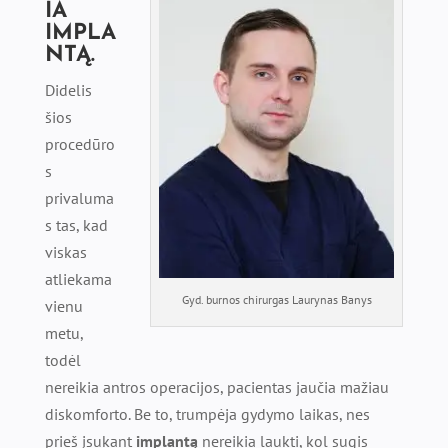
IA
IMPLA
NTĄ
.
Didelis
šios
procedūro
s
privaluma
s tas, kad
viskas
atliekama
Gyd. burnos chirurgas Laurynas Banys
vienu
metu,
todėl
nereikia antros operacijos, pacientas jaučia mažiau
diskomforto. Be to, trumpėja gydymo laikas, nes
prieš įsukant
implantą
nereikia laukti, kol sugis