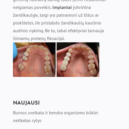
neigiamas poveikis.
Implantai
įsitvirtina
žandikaulyje, taigi yra patvaresni už tiltus ar
plokšteles. Jie pristabdo žandikaulių kaulinio
audinio nykimą. Be to, labai efektyviai tarnauja
išimamų protezų fiksacijai.
NAUJAUSI
Burnos sveikata ir bendra organizmo būklė:
netikėtas ryšys