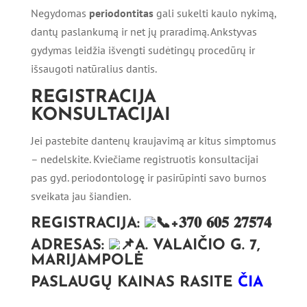
Negydomas
periodontitas
gali sukelti kaulo nykimą,
dantų paslankumą ir net jų praradimą. Ankstyvas
gydymas leidžia išvengti sudėtingų procedūrų ir
išsaugoti natūralius dantis.
REGISTRACIJA
KONSULTACIJAI
Jei pastebite dantenų kraujavimą ar kitus simptomus
– nedelskite. Kviečiame registruotis konsultacijai
pas gyd. periodontologę ir pasirūpinti savo burnos
sveikata jau šiandien.
REGISTRACIJA:
+𝟑𝟕𝟎 𝟔𝟎𝟓 𝟐𝟕𝟓𝟕𝟒
ADRESAS:
A. VALAIČIO G. 7,
MARIJAMPOLĖ
PASLAUGŲ KAINAS RASITE
ČIA