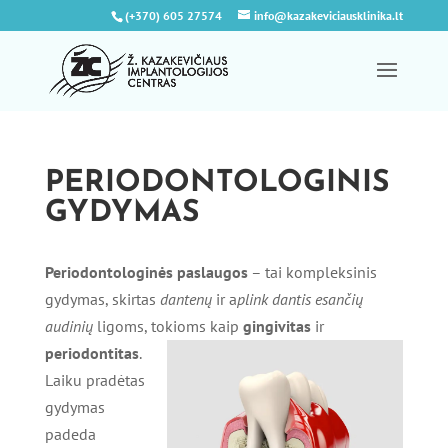
(+370) 605 27574
info@kazakeviciausklinika.lt
PERIODONTOLOGINIS
GYDYMAS
Periodontologinės paslaugos
– tai kompleksinis
gydymas, skirtas
dantenų
ir a
plink dantis esančių
audinių
ligoms, tokioms
kaip
gingivitas
ir
periodontitas
.
Laiku pradėtas
gydymas
padeda