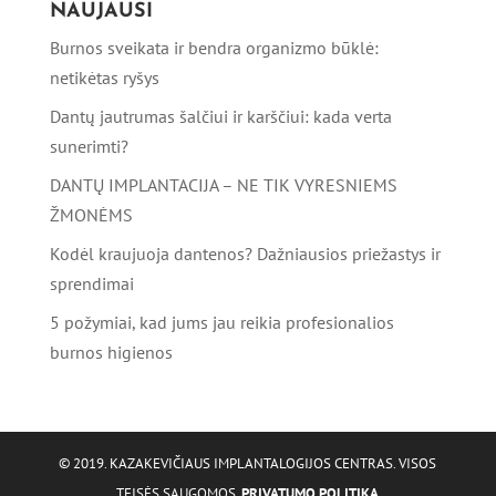
NAUJAUSI
Burnos sveikata ir bendra organizmo būklė:
netikėtas ryšys
Dantų jautrumas šalčiui ir karščiui: kada verta
sunerimti?
DANTŲ IMPLANTACIJA – NE TIK VYRESNIEMS
ŽMONĖMS
Kodėl kraujuoja dantenos? Dažniausios priežastys ir
sprendimai
5 požymiai, kad jums jau reikia profesionalios
burnos higienos
© 2019. KAZAKEVIČIAUS IMPLANTALOGIJOS CENTRAS. VISOS
TEISĖS SAUGOMOS.
PRIVATUMO POLITIKA