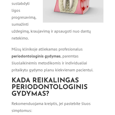
sustabdyti
ligos
progresavimą,
sumažinti
uždegimą, kraujavimą ir apsaugoti nuo dantų
netekimo.
Mūsų klinikoje atliekamas profesionalus
periodontologinis gydymas
, paremtas
šiuolaikinėmis metodikomis ir individualiai
pritaikytu gydymo planu kiekvienam pacientui.
KADA REIKALINGAS
PERIODONTOLOGINIS
GYDYMAS?
Rekomenduojama kreiptis, jei pastebite šiuos
simptomus: