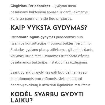
Gingivitas, Periodontitas
–
gydymo metu
pašalinami bakteriniai apnašai ir dantų akmenys,
kurie yra pagrindinė šių ligų priežastis.
KAIP VYKSTA GYDYMAS?
Periodontologinis gydymas
pradedamas nuo
išsamios konsultacijos ir burnos būklės įvertinimo.
Sudarius gydymo planą, atliekamas giluminis dantų
valymas, kurio metu išvalomos
periodonto kišenės
,
pašalinamos bakterijos ir stabdomas uždegimas.
Esant poreikiui, gydymas gali būti derinamas su
papildomomis procedūromis, siekiant atkurti
dantenų sveikatą ir užtikrinti ilgalaikius rezultatus.
KODĖL SVARBU GYDYTI
LAIKU?