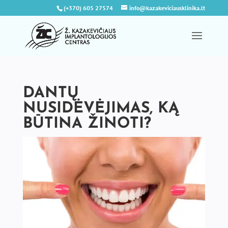
(+370) 605 27574
info@kazakeviciausklinika.lt
DANTŲ
NUSIDĖVĖJIMAS, KĄ
BŪTINA ŽINOTI?