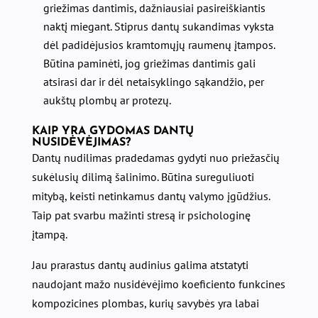
griežimas dantimis, dažniausiai pasireiškiantis
naktį miegant. Stiprus dantų sukandimas vyksta
dėl padidėjusios kramtomųjų raumenų įtampos.
Būtina paminėti, jog griežimas dantimis gali
atsirasi dar ir dėl netaisyklingo sąkandžio, per
aukštų plombų ar protezų.
KAIP YRA GYDOMAS DANTŲ
NUSIDĖVĖJIMAS?
Dantų nudilimas pradedamas gydyti nuo priežasčių
sukėlusių dilimą šalinimo. Būtina sureguliuoti
mitybą, keisti netinkamus dantų valymo įgūdžius.
Taip pat svarbu mažinti stresą ir psichologinę
įtampą.
Jau prarastus dantų audinius galima atstatyti
naudojant mažo nusidėvėjimo koeficiento funkcines
kompozicines plombas, kurių savybės yra labai