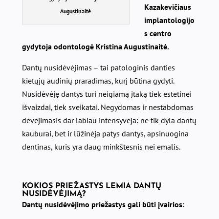
Kazakevičiaus
Augustinaitė
implantologijo
s centro
gydytoja odontologė Kristina Augustinaitė.
Dantų nusidėvėjimas – tai patologinis danties
kietųjų audinių praradimas, kurį būtina gydyti.
Nusidėvėję dantys turi neigiamą įtaką tiek estetinei
išvaizdai, tiek sveikatai. Negydomas ir nestabdomas
dėvėjimasis dar labiau intensyvėja: ne tik dyla dantų
kauburai, bet ir lūžinėja patys dantys, apsinuogina
dentinas, kuris yra daug minkštesnis nei emalis.
KOKIOS PRIEŽASTYS LEMIA DANTŲ
NUSIDĖVĖJIMĄ?
Dantų nusidėvėjimo priežastys gali būti įvairios: