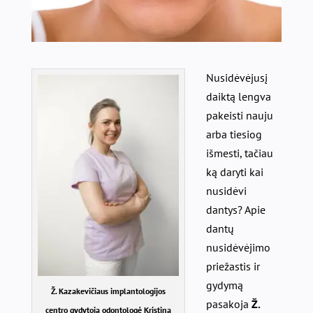
Nusidėvėjusį
daiktą lengva
pakeisti nauju
arba tiesiog
išmesti, tačiau
ką daryti kai
nusidėvi
dantys? Apie
dantų
nusidėvėjimo
priežastis ir
gydymą
Ž. Kazakevičiaus implantologijos
pasakoja
Ž.
centro gydytoja odontologė Kristina