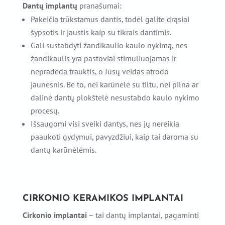
Dantų implantų
pranašumai:
Pakeičia trūkstamus dantis, todėl galite drąsiai
šypsotis ir jaustis kaip su tikrais dantimis.
Gali sustabdyti žandikaulio kaulo nykimą, nes
žandikaulis yra pastoviai stimuliuojamas ir
nepradeda trauktis, o Jūsų veidas atrodo
jaunesnis. Be to, nei karūnėlė su tiltu, nei pilna ar
dalinė dantų plokštelė nesustabdo kaulo nykimo
procesų.
Išsaugomi visi sveiki dantys, nes jų nereikia
paaukoti gydymui, pavyzdžiui, kaip tai daroma su
dantų karūnėlėmis.
CIRKONIO KERAMIKOS IMPLANTAI
Cirkonio implantai
– tai dantų implantai, pagaminti