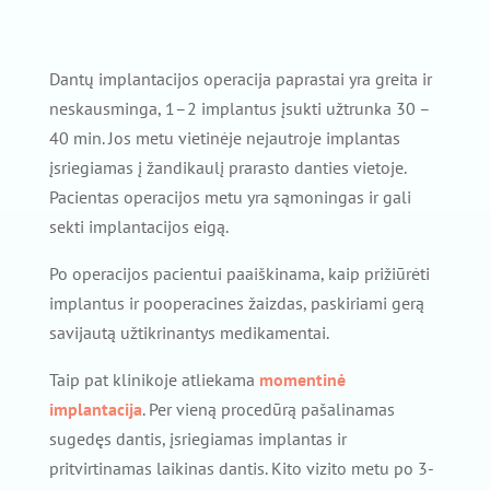
Dantų implantacijos operacija paprastai yra greita ir
neskausminga, 1–2 implantus įsukti užtrunka 30 –
40 min. Jos metu vietinėje nejautroje implantas
įsriegiamas į žandikaulį prarasto danties vietoje.
Pacientas operacijos metu yra sąmoningas ir gali
sekti implantacijos eigą.
Po operacijos pacientui paaiškinama, kaip prižiūrėti
implantus ir pooperacines žaizdas, paskiriami gerą
savijautą užtikrinantys medikamentai.
Taip pat klinikoje atliekama
momentinė
implantacija
. Per vieną procedūrą pašalinamas
sugedęs dantis, įsriegiamas implantas ir
pritvirtinamas laikinas dantis. Kito vizito metu po 3-