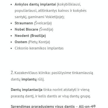
Ankylos dantų implantai
(kokybiškiausi,
populiariausi, atitinkantys kainos ir kokybės
santykį, gaminami Vokietijoje);
Straumann
(Šveicarija)
Nobel Biocare
(Švedija)
Neodent (Brazilija)
Osstem
(Pietų Korėja)
Cirkonio keramikos implantas
Ž. Kazakevičiaus klinika: pasiūlysime tinkamiausią
dantų
implantų
rūšį.
Dantų implantacija
tinka norint atstatyti ir vieną
prarastą dantį, ir kelis dantis ar visą dantų grupę.
Sprendimas praradusiems visus dantis
–
All-on-4®