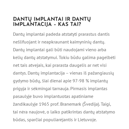
DANTŲ IMPLANTAI IR DANTŲ
IMPLANTACIJA – KAS TAI?
Dantų implantai padeda atstatyti prarastus dantis
nešlifuojant ir neapkraunant kaimyninių dantų.
Dantų implantai gali būti naudojami vieno arba
kelių dantų atstatymui. Tokiu būdu galima pagelbėti
net tais atvejais, kai prarasta daugelis ar net visi
dantys. Dantų implantacija – vienas iš pažangiausių
gydymo būdų, šiai dienai apie 97-98 % implantų
prigyja ir sėkmingai tarnauja. Pirmasis implantas
pasaulyje buvo implantuotas apatiniame
žandikaulyje 1965 prof. Branemark (Švedija). Taigi,
tai nėra naujovė, o laiko patikrintas dantų atstatymo
būdas, sparčiai populiarėjantis ir Lietuvoje.