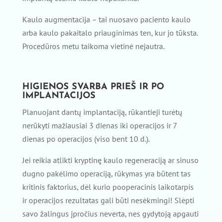
Kaulo augmentacija – tai nuosavo paciento kaulo
arba kaulo pakaitalo priauginimas ten, kur jo tūksta.
Procedūros metu taikoma vietinė nejautra.
HIGIENOS SVARBA PRIEŠ IR PO
IMPLANTACIJOS
Planuojant dantų implantaciją, rūkantieji turėtų
nerūkyti mažiausiai 3 dienas iki operacijos ir 7
dienas po operacijos (viso bent 10 d.).
Jei reikia atlikti kryptinę kaulo regeneraciją ar sinuso
dugno pakėlimo operaciją, rūkymas yra būtent tas
kritinis faktorius, dėl kurio pooperacinis laikotarpis
ir operacijos rezultatas gali būti nesėkmingi! Slėpti
savo žalingus įpročius neverta, nes gydytoją apgauti