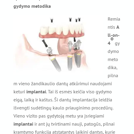
gydymo metodika
Remia
ntis
A
ll-on-
®
4
gy
dymo
meto
dika,
pilna
m vieno žandikaulio dantų atkūrimui naudojami
keturi
implanta
i
. Tai iš esmės keičia viso gydymo
eigą, laiką ir kaštus. Ši dantų implantacija leidžia
išvengti sudėtingų kaulo priauginimo procedūrų.
Vieno vizito pas gydytoją metu yra įsriegiami
implantai
ir ant jų tvirtinami nauji, patogūs, pilnai
kramtymo funkciją atstatantys laikini dantys, kurie