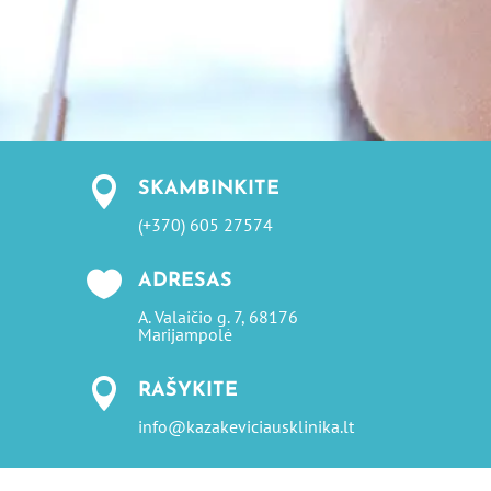

SKAMBINKITE
(+370) 605 27574

ADRESAS
A. Valaičio g. 7, 68176
Marijampolė

RAŠYKITE
info@kazakeviciausklinika.lt