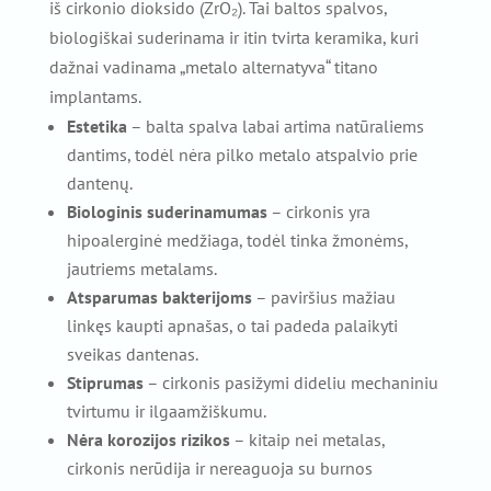
iš cirkonio dioksido (ZrO₂). Tai baltos spalvos,
biologiškai suderinama ir itin tvirta keramika, kuri
dažnai vadinama „metalo alternatyva“ titano
implantams.
Estetika
– balta spalva labai artima natūraliems
dantims, todėl nėra pilko metalo atspalvio prie
dantenų.
Biologinis suderinamumas
– cirkonis yra
hipoalerginė medžiaga, todėl tinka žmonėms,
jautriems metalams.
Atsparumas bakterijoms
– paviršius mažiau
linkęs kaupti apnašas, o tai padeda palaikyti
sveikas dantenas.
Stiprumas
– cirkonis pasižymi dideliu mechaniniu
tvirtumu ir ilgaamžiškumu.
Nėra korozijos rizikos
– kitaip nei metalas,
cirkonis nerūdija ir nereaguoja su burnos