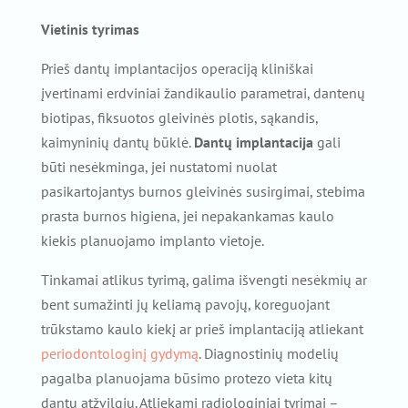
Vietinis tyrimas
Prieš dantų implantacijos operaciją kliniškai
įvertinami erdviniai žandikaulio parametrai, dantenų
biotipas, fiksuotos gleivinės plotis, sąkandis,
kaimyninių dantų būklė.
Dantų implantacija
gali
būti nesėkminga, jei nustatomi nuolat
pasikartojantys burnos gleivinės susirgimai, stebima
prasta burnos higiena, jei nepakankamas kaulo
kiekis planuojamo implanto vietoje.
Tinkamai atlikus tyrimą, galima išvengti nesėkmių ar
bent sumažinti jų keliamą pavojų, koreguojant
trūkstamo kaulo kiekį ar prieš implantaciją atliekant
periodontologinį gydymą
. Diagnostinių modelių
pagalba planuojama būsimo protezo vieta kitų
dantų atžvilgiu. Atliekami radiologiniai tyrimai –