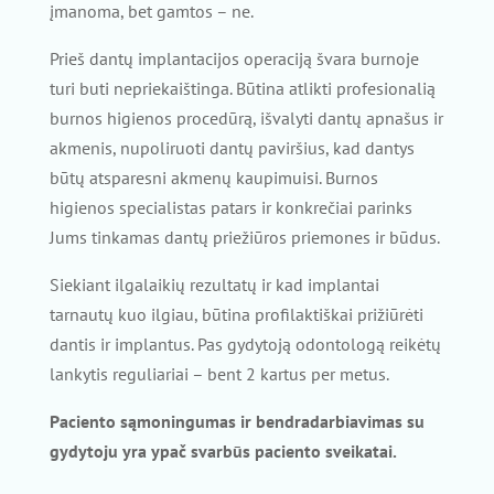
įmanoma, bet gamtos – ne.
Prieš dantų implantacijos operaciją švara burnoje
turi buti nepriekaištinga. Būtina atlikti profesionalią
burnos higienos procedūrą, išvalyti dantų apnašus ir
akmenis, nupoliruoti dantų paviršius, kad dantys
būtų atsparesni akmenų kaupimuisi. Burnos
higienos specialistas patars ir konkrečiai parinks
Jums tinkamas dantų priežiūros priemones ir būdus.
Siekiant ilgalaikių rezultatų ir kad implantai
tarnautų kuo ilgiau, būtina profilaktiškai prižiūrėti
dantis ir implantus. Pas gydytoją odontologą reikėtų
lankytis reguliariai – bent 2 kartus per metus.
Paciento sąmoningumas ir bendradarbiavimas su
gydytoju yra ypač svarbūs paciento sveikatai.