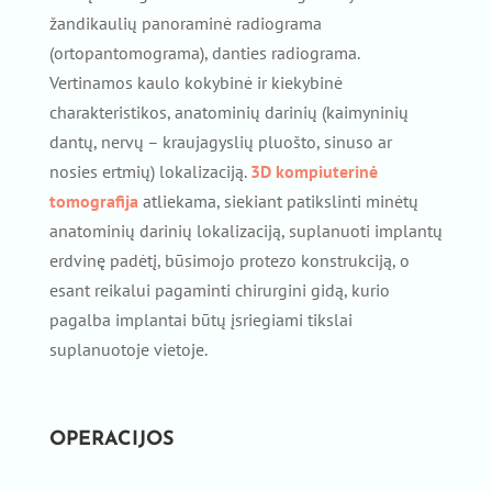
žandikaulių panoraminė radiograma
(ortopantomograma), danties radiograma.
Vertinamos kaulo kokybinė ir kiekybinė
charakteristikos, anatominių darinių (kaimyninių
dantų, nervų – kraujagyslių pluošto, sinuso ar
nosies ertmių) lokalizaciją.
3D kompiuterinė
tomografija
atliekama, siekiant patikslinti minėtų
anatominių darinių lokalizaciją, suplanuoti implantų
erdvinę padėtį, būsimojo protezo konstrukciją, o
esant reikalui pagaminti chirurgini gidą, kurio
pagalba implantai būtų įsriegiami tikslai
suplanuotoje vietoje.
OPERACIJOS