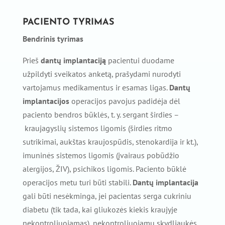
PACIENTO TYRIMAS
Bendrinis tyrimas
Prieš
dantų implantaciją
pacientui duodame
užpildyti sveikatos anketą, prašydami nurodyti
vartojamus medikamentus ir esamas ligas.
Dantų
implantacijos
operacijos pavojus padidėja dėl
paciento bendros būklės, t. y. sergant širdies –
kraujagyslių sistemos ligomis (širdies ritmo
sutrikimai, aukštas kraujospūdis, stenokardija ir kt.),
imuninės sistemos ligomis (įvairaus pobūdžio
alergijos, ŽIV), psichikos ligomis. Paciento būklė
operacijos metu turi būti stabili.
Dantų implantacija
gali būti nesėkminga, jei pacientas serga cukriniu
diabetu (tik tada, kai gliukozės kiekis kraujyje
nekontroliuojamas), nekontroliuojamų skydliaukės